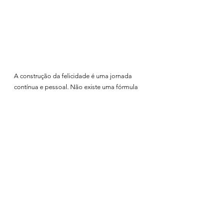
A construção da felicidade é uma jornada 
contínua e pessoal. Não existe uma fórmula 
única que funcione para todos, mas a 
incorporação dessas práticas na tua vida 
pode ajudar a criar um alicerce sólido para a 
tua busca pela felicidade. Lembra-te de que a 
felicidade não é um destino final, mas sim 
uma jornada contínua de autodescoberta, 
crescimento e gratidão.