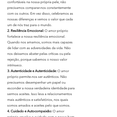
confortáveis na nossa própria pele, não 
precisamos comparar-nos constantemente 
com os outros. Em vez disso, celebramos as 
nossas diferenças e vemos o valor que cada 
um de nós traz para o mundo.
2. Resiliência Emocional:
 O amor próprio 
fortalece a nossa resiliência emocional. 
Quando nos amamos, somos mais capazes 
de lidar com as adversidades da vida. Não 
nos deixamos abater pelas críticas ou pela 
rejeição, porque sabemos o nosso valor 
intrínseco.
3. Autenticidade e Autenticidade:
 O amor 
próprio permite-nos ser autênticos. Não 
precisamos desempenhar um papel ou 
esconder a nossa verdadeira identidade para 
sermos aceites. Isso leva a relacionamentos 
mais autênticos e satisfatórios, nos quais 
somos amados e aceites pelo que somos.
4. Cuidado e Autocompaixão:
 O amor 
próprio envolve o cuidado com o nosso bem-