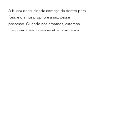
A busca da felicidade começa de dentro para 
fora, e o amor próprio é a raiz desse 
processo. Quando nos amamos, estamos 
mais preparados para receber o amor e a 
alegria que a vida tem para oferecer. O amor 
próprio é um ato de autenticidade, aceitação 
e autocuidado. É um compromisso contigo 
mesmo de seres a melhor versão de ti 
mesmo, porque mereces ser feliz.
Portanto, não negligencies o poder do amor 
próprio na tua busca da felicidade. Vem 
descobrir como no 
workshop Faz-te Feliz
Ver tudo
Posts recentes