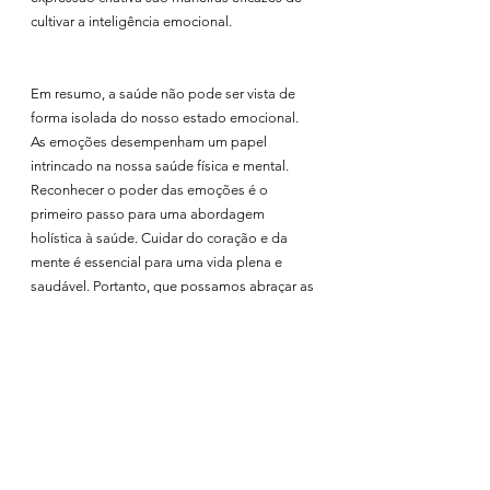
cultivar a inteligência emocional.
Em resumo, a saúde não pode ser vista de 
forma isolada do nosso estado emocional. 
As emoções desempenham um papel 
intrincado na nossa saúde física e mental. 
Reconhecer o poder das emoções é o 
primeiro passo para uma abordagem 
holística à saúde. Cuidar do coração e da 
mente é essencial para uma vida plena e 
saudável. Portanto, que possamos abraçar as 
nossas emoções, compreendê-las e dar-lhes 
o devido valor na busca de uma vida rica em 
saúde e bem-estar.