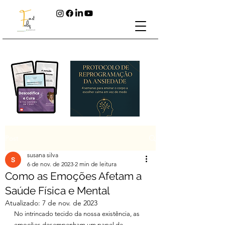
Post
susana silva
6 de nov. de 2023
2 min de leitura
Como as Emoções Afetam a
Saúde Física e Mental
Atualizado:
7 de nov. de 2023
No intrincado tecido da nossa existência, as 
emoções desempenham um papel de 