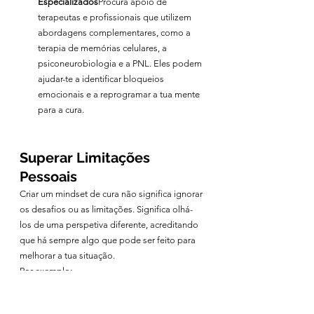
Especializados
Procura apoio de 
terapeutas e profissionais que utilizem 
abordagens complementares, como a 
terapia de memórias celulares, a 
psiconeurobiologia e a PNL. Eles podem 
ajudar-te a identificar bloqueios 
emocionais e a reprogramar a tua mente 
para a cura.
Superar Limitações 
Pessoais
Criar um mindset de cura não significa ignorar 
os desafios ou as limitações. Significa olhá-
los de uma perspetiva diferente, acreditando 
que há sempre algo que pode ser feito para 
melhorar a tua situação.
Por exemplo:
Se estás a lidar com uma condição 
crónica, um mindset de cura pode ajudar-