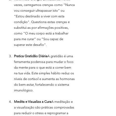
vezes, carregamos crenças como "Nunca 
vou conseguir ultrapassar isto" ou 
"Estou destinado a viver com esta 
condição". Questiona estas crenças e 
substitui-as por afirmações positivas, 
como "O meu corpo está a trabalhar 
para me curar" ou "Sou capaz de 
superar este desafio".
Pratica Gratidão Diária
A gratidão é uma 
ferramenta poderosa para mudar o foco 
da mente para o que está a correr bem 
na tua vida. Este simples hábito reduz os 
níveis de cortisol e aumenta as hormonas 
do bem-estar, fortalecendo o sistema 
imunológico.
Medita e Visualiza a Cura
A meditação e 
a visualização são práticas comprovadas 
para reduzir o stress e reprogramar a 