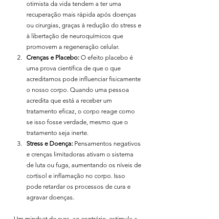
otimista da vida tendem a ter uma 
recuperação mais rápida após doenças 
ou cirurgias, graças à redução do stress e 
à libertação de neuroquímicos que 
promovem a regeneração celular.
Crenças e Placebo:
 O efeito placebo é 
uma prova científica de que o que 
acreditamos pode influenciar fisicamente 
o nosso corpo. Quando uma pessoa 
acredita que está a receber um 
tratamento eficaz, o corpo reage como 
se isso fosse verdade, mesmo que o 
tratamento seja inerte.
Stress e Doença:
 Pensamentos negativos 
e crenças limitadoras ativam o sistema 
de luta ou fuga, aumentando os níveis de 
cortisol e inflamação no corpo. Isso 
pode retardar os processos de cura e 
agravar doenças.
Um mindset de cura, ao contrário, estimula a 