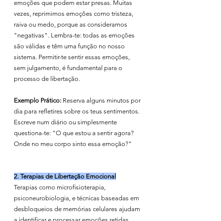
emoções que podem estar presas. Muitas 
vezes, reprimimos emoções como tristeza, 
raiva ou medo, porque as consideramos 
"negativas". Lembra-te: todas as emoções 
são válidas e têm uma função no nosso 
sistema. Permitir-te sentir essas emoções, 
sem julgamento, é fundamental para o 
processo de libertação.
Exemplo Prático:
 Reserva alguns minutos por 
dia para refletires sobre os teus sentimentos. 
Escreve num diário ou simplesmente 
questiona-te: "O que estou a sentir agora? 
Onde no meu corpo sinto essa emoção?"
2. Terapias de Libertação Emocional
Terapias como microfisioterapia, 
psiconeurobiologia, e técnicas baseadas em 
desbloqueios de memórias celulares ajudam 
a identificar e processar emoções retidas 