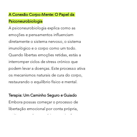
A Conexão Corpo-Mente: O Papel da 
Psiconeurobiologia
A psiconeurobiologia explica como as 
emoções e pensamentos influenciam 
diretamente o sistema nervoso, o sistema 
imunológico e o corpo como um todo. 
Quando libertas emoções retidas, estás a 
interromper ciclos de stress crónico que 
podem levar a doenças. Este processo ativa 
os mecanismos naturais de cura do corpo, 
restaurando o equilíbrio físico e mental.
Terapia: Um Caminho Seguro e Guiado
Embora possas começar o processo de 
libertação emocional por conta própria, 
muitas vezes é necessário o apoio de um 
terapeuta especializado. A terapia é uma 
abordagem complementar à medicina 
tradicional e trabalha com técnicas que 