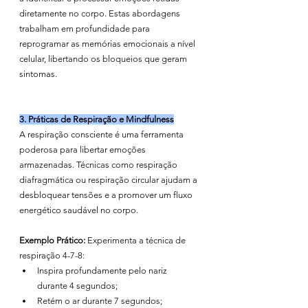
diretamente no corpo. Estas abordagens 
trabalham em profundidade para 
reprogramar as memórias emocionais a nível 
celular, libertando os bloqueios que geram 
sintomas.
3. Práticas de Respiração e Mindfulness
A respiração consciente é uma ferramenta 
poderosa para libertar emoções 
armazenadas. Técnicas como respiração 
diafragmática ou respiração circular ajudam a 
desbloquear tensões e a promover um fluxo 
energético saudável no corpo.
Exemplo Prático:
 Experimenta a técnica de 
respiração 4-7-8:
Inspira profundamente pelo nariz 
durante 4 segundos;
Retém o ar durante 7 segundos;