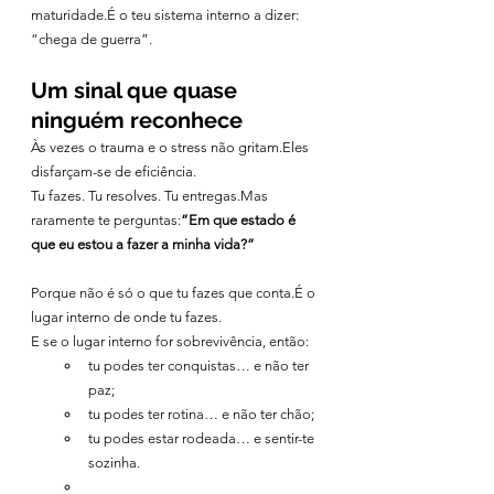
maturidade.É o teu sistema interno a dizer: 
“chega de guerra”.
Um sinal que quase 
ninguém reconhece
Às vezes o trauma e o stress não gritam.Eles 
disfarçam-se de eficiência.
Tu fazes. Tu resolves. Tu entregas.Mas 
raramente te perguntas:
“Em que estado é 
que eu estou a fazer a minha vida?”
Porque não é só o que tu fazes que conta.É o 
lugar interno de onde tu fazes.
E se o lugar interno for sobrevivência, então:
tu podes ter conquistas… e não ter 
paz;
tu podes ter rotina… e não ter chão;
tu podes estar rodeada… e sentir-te 
sozinha.