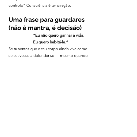
controlo”.Consciência é ter direção.
Uma frase para guardares 
(não é mantra, é decisão)
“Eu não quero ganhar à vida. 
Eu quero habitá-la.”
Se tu sentes que o teu corpo ainda vive como 
se estivesse a defender-se — mesmo quando 
já não há perigo real — isso tem solução. 
Não com força. Com método, segurança e 
acompanhamento.
Se queres sair do modo sobrevivência e 
treinar um estado mais estável (por dentro, 
não apenas por fora), envia-me agora 
mensagem no 
WhatsApp clica aqui 
. Eu digo-
te o primeiro passo mais indicado e deixo-te 
as opções de agendamento.