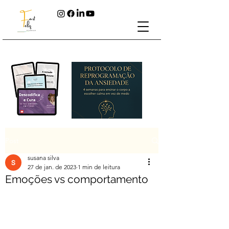
Post
susana silva
27 de jan. de 2023
1 min de leitura
Emoções vs comportamento