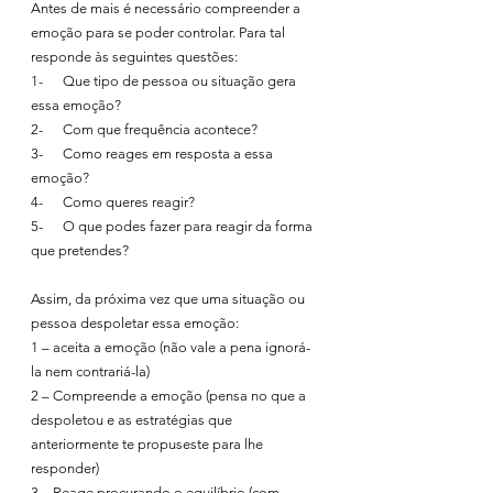
Antes de mais é necessário compreender a 
emoção para se poder controlar. Para tal 
responde às seguintes questões:
1-      Que tipo de pessoa ou situação gera 
essa emoção?
2-      Com que frequência acontece?
3-      Como reages em resposta a essa 
emoção?
4-      Como queres reagir?
5-      O que podes fazer para reagir da forma 
que pretendes?
Assim, da próxima vez que uma situação ou 
pessoa despoletar essa emoção:
1 – aceita a emoção (não vale a pena ignorá-
la nem contrariá-la)
2 – Compreende a emoção (pensa no que a 
despoletou e as estratégias que 
anteriormente te propuseste para lhe 
responder)
3 – Reage procurando o equilíbrio (com 