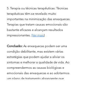
5. Terapia ou técnicas terapêuticas: Técnicas 
terapêuticas têm-se revelado muito 
importantes na minimização das enxaquecas. 
Terapias que tratam causas emocionais são 
bastante eficazes e alcançam resultados 
impressionantes. 
(Ver mais
)
Conclusão:
 As enxaquecas podem ser uma 
condição debilitante, mas existem várias 
estratégias que podem ajudar a aliviar os 
sintomas e melhorar a qualidade de vida. Ao 
compreendermos as causas biológicas e 
emocionais das enxaquecas e ao adotarmos 
um plano de tratamento abrangente que 
inclua mudanças de estilo de vida saudáveis 
e técnicas de gestão do stress, podemos 
aprender a lidar com esta condição 
desafiadora e a cultivar um maior bem-estar 
físico, mental e emocional.