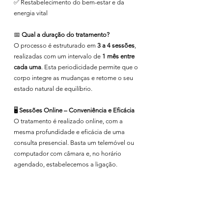
✅ Restabelecimento do bem-estar e da 
energia vital
📅 
Qual a duração do tratamento?
O processo é estruturado em 
3 a 4 sessões
, 
realizadas com um intervalo de 
1 mês entre 
cada uma
. Esta periodicidade permite que o 
corpo integre as mudanças e retome o seu 
estado natural de equilíbrio.
🖥 
Sessões Online – Conveniência e Eficácia
O tratamento é realizado online, com a 
mesma profundidade e eficácia de uma 
consulta presencial. Basta um telemóvel ou 
computador com câmara e, no horário 
agendado, estabelecemos a ligação.
A mudança que procuras pode estar num 
desbloqueio que ainda não fizeste.
Se tens sintomas persistentes, emoções 
reprimidas ou simplesmente sentes que há 