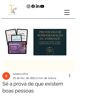
Post
susana silva
25 de fev. de 2023
2 min de leitura
Sê a prova de que existem
boas pessoas