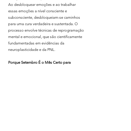
Ao desbloquear emoções e ao trabalhar 
essas emoções a nível consciente e 
subconsciente, desbloqueiam-se caminhos 
para uma cura verdadeira e sustentada. O 
processo envolve técnicas de reprogramação 
mental e emocional, que são cientificamente 
fundamentadas em evidências da 
neuroplasticidade e da PNL.
Porque Setembro É o Mês Certo para 
Começar?
Há algo de renovador neste mês que nos 
motiva a iniciar novos ciclos. Se durante o 
verão houve um certo desapego e descanso, 
setembro é o mês em que a maioria das 
pessoas regressa à rotina com uma nova 
energia. No entanto, este é também o 
momento em que muitas mulheres começam 
a sentir o peso de retomar o ritmo acelerado 
da vida, o que pode gerar stress e ansiedade.