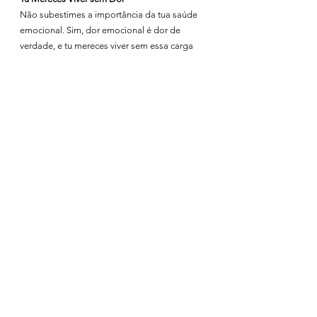
Não subestimes a importância da tua saúde 
emocional. Sim, dor emocional é dor de 
verdade, e tu mereces viver sem essa carga 
constante. A cura é possível, e tu tens o poder 
de transformar a tua vida ao reconhecer e 
tratar a tua dor emocional.
Lembra-te, não estás sozinho nesta jornada. 
Procurar ajuda é um sinal de força e um passo 
essencial para viveres a vida plena e feliz que 
mereces. Começa hoje mesmo.
Ver tudo
Posts recentes