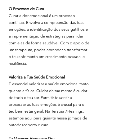
O Processo de Cura
Curar a dor emocional é um processo 
contínuo. Envolve a compreensão das tuas 
emoções, a identificação dos seus gatilhos e 
a implementação de estratégias para lidar 
com elas de forma saudável. Com o apoio de 
um terapeuta, podes aprender a transformar 
o teu sofrimento em crescimento pessoal e 
resiliência.
Valoriza a Tua Saúde Emocional
É essencial valorizar a saúde emocional tanto 
quanto a física. Cuidar da tua mente é cuidar 
de todo o teu ser. Permitir-te sentir e 
processar as tuas emoções é crucial para o 
teu bem-estar geral. Na Terapia 7Healings, 
estamos aqui para guiar-te nessa jornada de 
autodescoberta e cura.
Tu Mereces Viver sem Dor