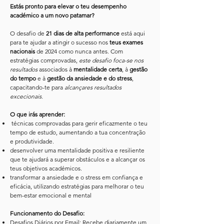
Estás pronto para elevar o teu desempenho
académico a um novo patamar?
O desafio de
21 dias de alta performance
está aqui
para te ajudar a atingir o sucesso nos
teus exames
nacionais
de 2024 como nunca antes. Com
estratégias comprovadas,
este desafio foca-se nos
resultados
associados à
mentalidade certa
, à
gestão
do tempo
e à
gestão da ansiedade e do stress
,
capacitando-te para
alcançares resultados
excecionais.
O que irás aprender:
técnicas comprovadas para gerir eficazmente o teu
tempo de estudo, aumentando a tua concentração
e produtividade.
desenvolver uma mentalidade positiva e resiliente
que te ajudará a superar obstáculos e a alcançar os
teus objetivos académicos.
transformar a ansiedade e o stress em confiança e
eficácia, utilizando estratégias para melhorar o teu
bem-estar emocional e mental
Funcionamento do Desafio:
Desafios Diários por Email: Recebe diariamente um