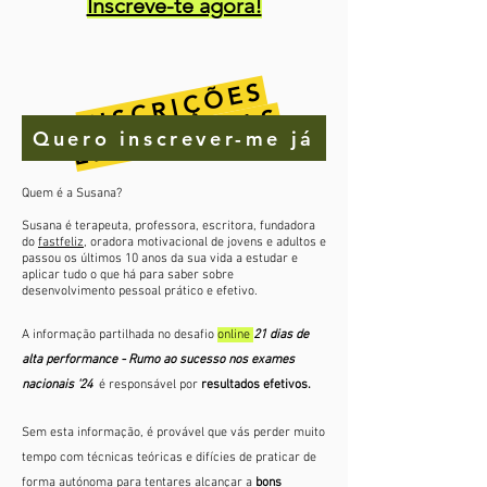
Inscreve-te agora!
I
N
C
R
I
Ç
Õ
E
S
E
N
C
E
R
R
A
D
A
S
S
Quero inscrever-me já
Quem é a Susana?
Susana é terapeuta, professora, escritora, fundadora
do
fastfeliz
, oradora motivacional de jovens e adultos e
passou os últimos 10 anos da sua vida a estudar e
aplicar tudo o que há para saber sobre
desenvolvimento pessoal prático e efetivo. ​
A informação partilhada no desafio
online
21 dias de
alta performance - Rumo ao sucesso nos exames
nacionais '24
é responsável por
resultados efetivos​.
Sem esta informação, é provável que vás perder muito
tempo com técnicas teóricas e difícies de praticar de
forma autónoma para tentares alcançar a
bons