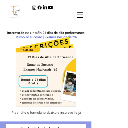
Inscreve-te
no Desafio
21 dias de alta performance
Rumo ao sucesso | Exames nacionais '24
I
N
C
R
I
Ç
Õ
E
S
E
N
C
E
R
R
A
D
A
S
S
Preenche o formulário abaixo e inscreve-te já