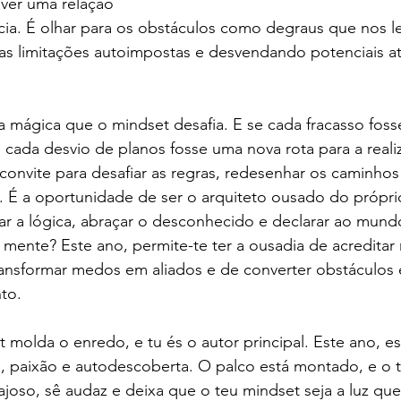
ver uma relação 
ncia. É olhar para os obstáculos como degraus que nos l
 as limitações autoimpostas e desvendando potenciais a
ta mágica que o mindset desafia. E se cada fracasso fos
 cada desvio de planos fosse uma nova rota para a reali
onvite para desafiar as regras, redesenhar os caminhos 
as. É a oportunidade de ser o arquiteto ousado do própri
iar a lógica, abraçar o desconhecido e declarar ao mund
ente? Este ano, permite-te ter a ousadia de acreditar 
ransformar medos em aliados e de converter obstáculos 
to.
 molda o enredo, e tu és o autor principal. Este ano, e
cia, paixão e autodescoberta. O palco está montado, e o 
ajoso, sê audaz e deixa que o teu mindset seja a luz que