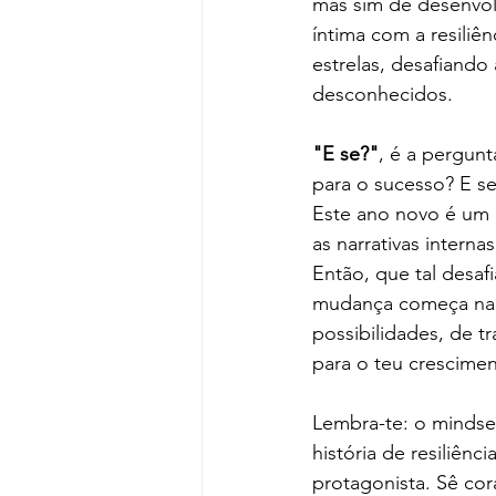
mas sim de desenvol
íntima com a resiliê
estrelas, desafiando
desconhecidos.
"E se?"
, é a pergun
para o sucesso? E se
Este ano novo é um c
as narrativas intern
Então, que tal desaf
mudança começa na m
possibilidades, de t
para o teu crescimen
Lembra-te: o mindset
história de resiliên
protagonista. Sê cor