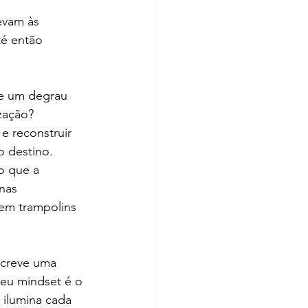
evam às 
té então 
se um degrau 
zação?
e reconstruir 
o destino.
o que a 
nas 
em trampolins 
screve uma 
teu mindset é o 
 ilumina cada 