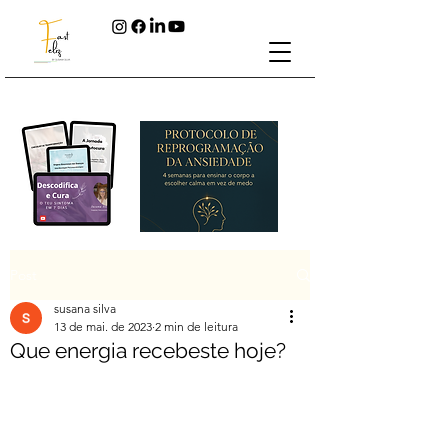
Post
susana silva
13 de mai. de 2023
2 min de leitura
Que energia recebeste hoje?